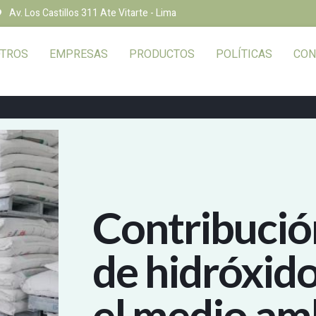
Av. Los Castillos 311 Ate Vitarte - Lima
TROS
EMPRESAS
PRODUCTOS
POLÍTICAS
CON
Contribución
de hidróxido
el medio am