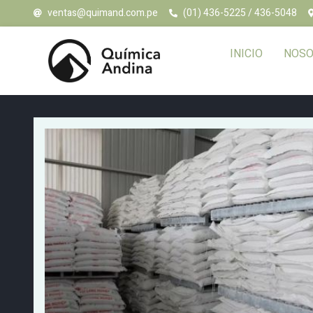
ventas@quimand.com.pe
(01) 436-5225 / 436-5048
INICIO
NOSO