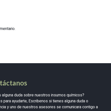
mentario.
táctanos
s alguna duda sobre nuestros insumos químicos?
 para ayudarte, Escribenos si tienes alguna duda o
cia y uno de nuestros asesores se comunicara contigo a